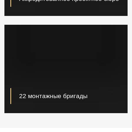
При необходимости наши специалисты произведут
расчет и проектирование возводимых конструкций в
кратчайшие сроки.
22 монтажные бригады
22 опытные монтажные бригады, готовые
реализовывать проектные решения "Нулевого
цикла" в кратчайшие сроки.