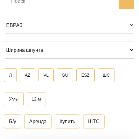
Л
AZ
VL
GU
ESZ
ШС
Углы
12 м
Б/у
Аренда
Купить
ШТС