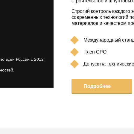
строительстве и шпунтовых
Строгий контроль каждого э
современных технологий по
материалов и качеством пр
Международный станд
Член СРО
по всей России с 2012
Допуск на технически
ностей.
Подробнее