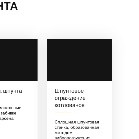
НТА
а шпунта
Шпунтовое
ограждение
котлованов
иональные
 забивке
арсена
Сплошная шпунтовая
стенка, образованная
методом
вибропогружения,