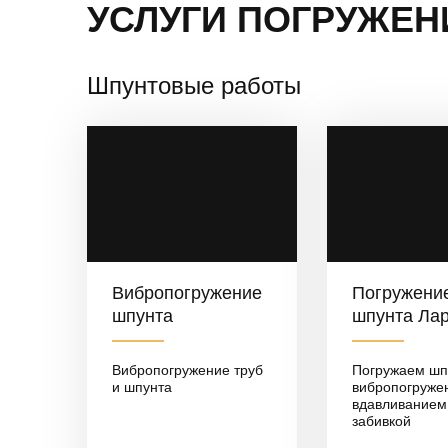
УСЛУГИ ПОГРУЖЕН
Шпунтовые работы
Вибропогружение
Погружени
шпунта
шпунта Ла
Вибропогружение труб
Погружаем шп
и шпунта
вибропогруже
вдавливанием
забивкой