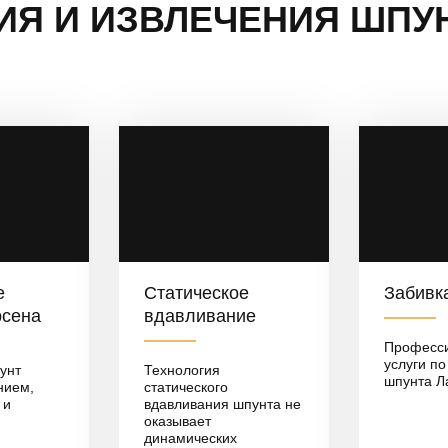
ИЯ И ИЗВЛЕЧЕНИЯ ШПУ
е
Статическое
Забивк
рсена
вдавливание
Професс
услуги по
унт
Технология
шпунта Л
нием,
статического
 и
вдавливания шпунта не
оказывает
динамических