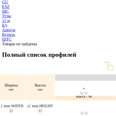
GU
ESZ
ШС
Углы
12 м
Б/у
Аренда
Купить
ШТС
Товары не найдены
Полный список профилей
Ширина
Высота
(мм)
(мм)
Масса / тн
{{ item.WIDTH
{{ item.HEIGHT
}}
}}