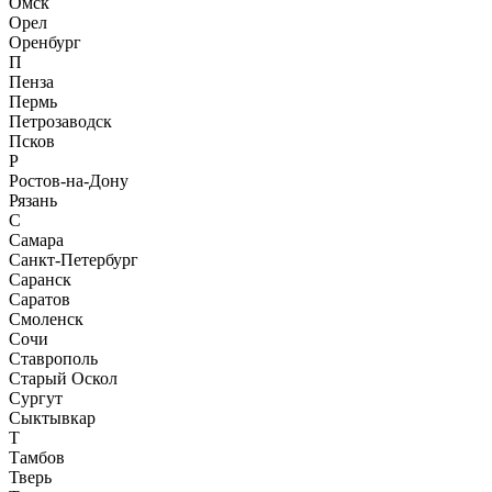
Омск
Орел
Оренбург
П
Пенза
Пермь
Петрозаводск
Псков
Р
Ростов-на-Дону
Рязань
С
Самара
Санкт-Петербург
Саранск
Саратов
Смоленск
Сочи
Ставрополь
Старый Оскол
Сургут
Сыктывкар
Т
Тамбов
Тверь