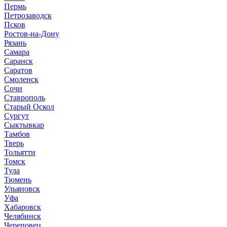
Пермь
Петрозаводск
Псков
Ростов-на-Дону
Рязань
Самара
Саранск
Саратов
Смоленск
Сочи
Ставрополь
Старый Оскол
Сургут
Сыктывкар
Тамбов
Тверь
Тольятти
Томск
Тула
Тюмень
Ульяновск
Уфа
Хабаровск
Челябинск
Череповец