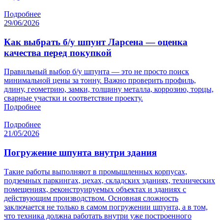
Подробнее
29/06/2026
Как выбрать б/у шпунт Ларсена — оценка
качества перед покупкой
Правильный выбор б/у шпунта — это не просто поиск
минимальной цены за тонну. Важно проверить профиль,
длину, геометрию, замки, толщину металла, коррозию, торцы,
сварные участки и соответствие проекту.
Подробнее
Подробнее
21/05/2026
Погружение шпунта внутри здания
Такие работы выполняют в промышленных корпусах,
подземных паркингах, цехах, складских зданиях, технических
помещениях, реконструируемых объектах и зданиях с
действующим производством. Основная сложность
заключается не только в самом погружении шпунта, а в том,
что техника должна работать внутри уже построенного