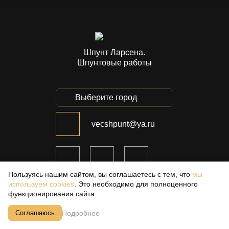
Шпунт Ларсена.
Шпунтовые работы
Выберите город
vecshpunt@ya.ru
Пользуясь нашим сайтом, вы соглашаетесь с тем, что
мы
используем cookies
. Это необходимо для полноценного
функционирования сайта.
МЕНЮ САЙТА :
УСЛУГИ КОМПАНИИ :
Подробнее
Соглашаюсь
Информация о компании
Продажа шпунта Ларсена