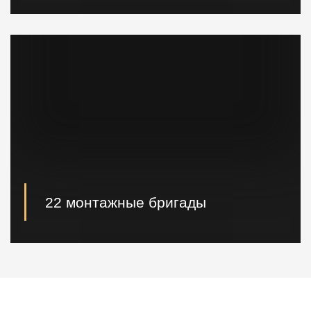
При необходимости наши специалисты произведут
расчет и проектирование возводимых конструкций в
кратчайшие сроки.
22 монтажные бригады
22 опытные монтажные бригады, готовые
реализовывать проектные решения "Нулевого
цикла" в кратчайшие сроки.