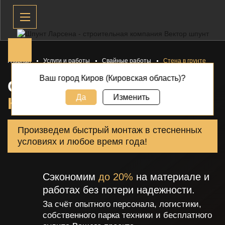
Главная
Услуги и работы
Свайные работы
Стена в грунте
Ваш город Киров (Кировская область)?
СТЕНА В ГРУНТЕ В
Да
Изменить
КИРОВЕ
Произведем быстрый монтаж в стесненных
условиях и любое время года!
Сэкономим
до 20%
на материале и
работах без потери надежности.
За счёт опытного персонала, логистики,
собственного парка техники и бесплатного