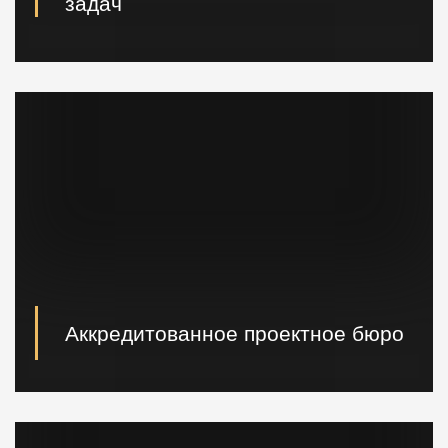
задач
Вибропогружатели кранового и экскаваторного типа,
сваебойные, буровые установки, краны и другая
техника.
Аккредитованное проектное бюро
При необходимости наши специалисты произведут
расчет и проектирование возводимых конструкций в
кратчайшие сроки.