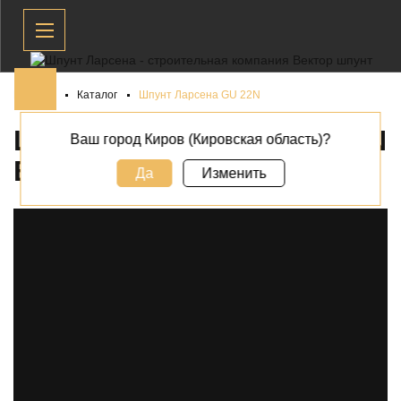
Главная
Каталог
Шпунт Ларсена GU 22N
ШПУНТ ЛАРСЕНА GU 22N
Ваш город Киров (Кировская область)?
В
КИРОВЕ
Да
Изменить