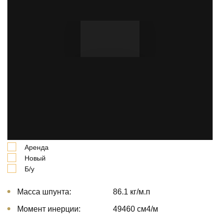
В нашей компании можно купить шпунт Ларсена
GU22n. А также имеется возможность взять профиль
в долгосрочную и краткосрочную аренду на
выгодных условиях.
Выберите вариант:
Аренда
Новый
Б/у
Масса шпунта:
86.1 кг/м.п
Момент инерции:
49460 cм4/м