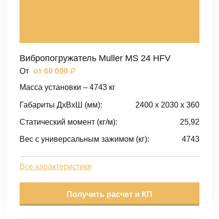
Вибропогружатель Muller MS 24 HFV
₽
От
от 60 000
Масса установки – 4743 кг
Габариты ДxВxШ (мм):
2400 x 2030 x 360
Статический момент (кг/м):
25,92
Вес с универсальным зажимом (кг):
4743
Все характеристики
Получить расчет и КП