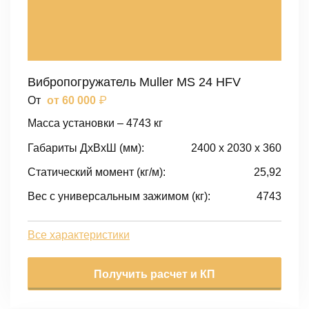
Вибропогружатель Muller MS 24 HFV
₽
От
от 60 000
Масса установки – 4743 кг
Габариты ДxВxШ (мм):
2400 x 2030 x 360
Статический момент (кг/м):
25,92
Вес с универсальным зажимом (кг):
4743
Все характеристики
Получить расчет и КП