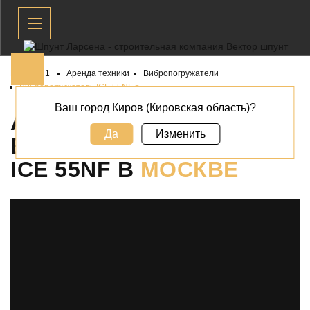
Главная 1
Аренда техники
Вибропогружатели
Вибропогружатель ICE 55NF в
Ваш город Киров (Кировская область)?
АРЕНДА
Да
Изменить
ВИБРОПОГРУЖАТЕЛЯ
ICE 55NF В
МОСКВЕ