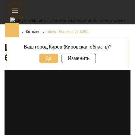
Главная
Каталог
Шпунт Ларсена VL 605A
ШПУНТ ЛАРСЕНА VL
Ваш город Киров (Кировская область)?
605A В
КИРОВЕ
Да
Изменить