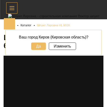
Главная
Каталог
Шпунт Ларсена VL 602K
ШПУНТ ЛАРСЕНА VL
Ваш город Киров (Кировская область)?
602K В
КИРОВЕ
Да
Изменить