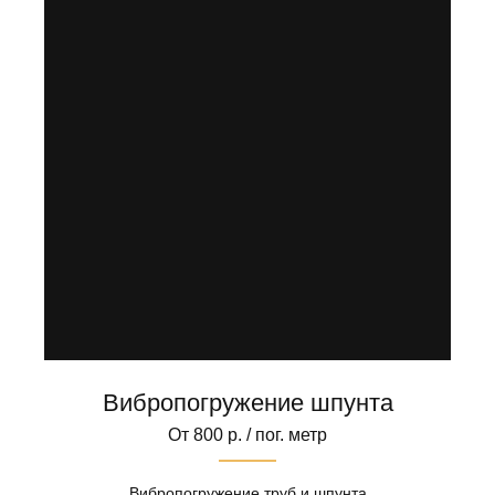
Вибропогружение шпунта
От 800 р. / пог. метр
Вибропогружение труб и шпунта