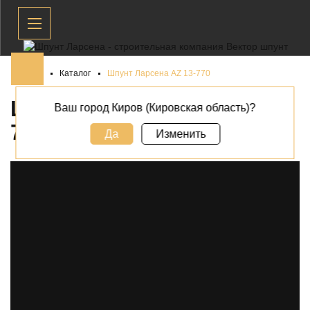
Главная
Каталог
Шпунт Ларсена AZ 13-770
ШПУНТ ЛАРСЕНА AZ 13-
Ваш город Киров (Кировская область)?
770 В
КИРОВЕ
Да
Изменить