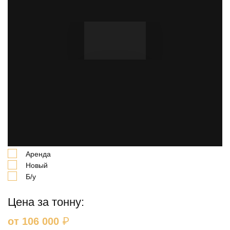
В нашей компании можно купить шпунт Ларсена
AZ13-770. А также имеется возможность взять
профиль в долгосрочную и краткосрочную аренду на
выгодных условиях.
Выберите вариант:
Аренда
Новый
Б/у
Цена за тонну:
₽
от 106 000