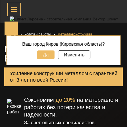
Главная
Услуги и работы
Металлоконструкции
Ваш город Киров (Кировская область)?
МЕТАЛЛОКОНСТРУКЦИИ
Да
Изменить
В
КИРОВЕ
Усиление конструкций металлом с гарантией
от 3 лет по всей России!
Сэкономим
до 20%
на материале и
работах без потери качества и
надежности.
За счёт опытных специалистов,